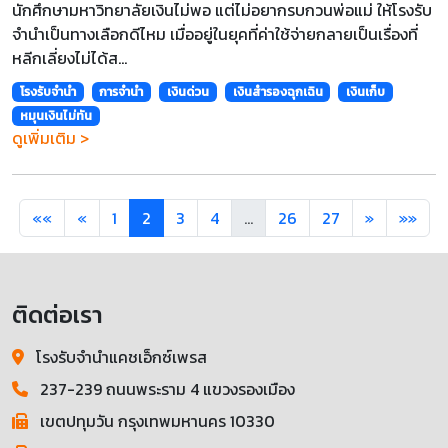
นักศึกษามหาวิทยาลัยเงินไม่พอ แต่ไม่อยากรบกวนพ่อแม่ ให้โรงรับ
จำนำเป็นทางเลือกดีไหม เมื่ออยู่ในยุคที่ค่าใช้จ่ายกลายเป็นเรื่องที่
หลีกเลี่ยงไม่ได้ส...
โรงรับจำนำ
การจำนำ
เงินด่วน
เงินสำรองฉุกเฉิน
เงินเก็บ
หมุนเงินไม่ทัน
ดูเพิ่มเติม >
««
«
1
2
3
4
...
26
27
»
»»
ติดต่อเรา
โรงรับจำนำแคชเอ็กซ์เพรส
237-239 ถนนพระราม 4 แขวงรองเมือง
เขตปทุมวัน กรุงเทพมหานคร 10330