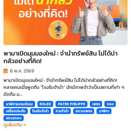
พามาเปิดมุมมองใหม่ : จำนำทรัพย์สิน ไม่ได้น่า
กลัวอย่างที่คิด!
6 พ.ค. 2569
พามาเปิดมุมมองใหม่ : จำนำทรัพย์สิน ไม่ได้น่ากลัวอย่างที่คิด!
หลายคนเมื่อพูดถึง “โรงรับจำนำ” มักมีภาพจำว่าเป็นสถานที่เก่า ๆ
มืดทึม ม...
นาฬิกาแบรนด์เนม
ROLEX
PATEK PHILIPPE
เพชร
ทอง
เครื่องประดับ
โรงรับจำนำ
การจำนำ
แหวนเพชร
นาฬิกา
แหวนทอง
ดูเพิ่มเติม >