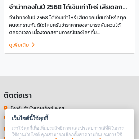
จำนำทองในปี 2568 ได้เงินเท่าไหร่ เสียดอก...
จำนำทองในปี 2568 ได้เงินเท่าไหร่ เสียดอกเบี้ยเท่าไหร่? ทุก
คนจะทราบกันดีใช่ไหมครับว่าราคาทองสามารถผันผวนได้
ตลอดเวลา เนื่องจากสถานการณ์ของโลกที่ม...
ดูเพิ่มเติม
ติดต่อเรา
โรงรับจำนำแคชเอ็กซ์เพรส
237-239 ถนนพระราม 4 แขวงรองเมือง
เว็บไซต์นี้ใช้คุกกี้
เขตปทุมวัน กรุงเทพมหานคร 10330
เราใช้คุกกี้เพื่อเพิ่มประสิทธิภาพ และประสบการณ์ที่ดีในการ
ใช้งานเว็บไซต์ คุณสามารถเลือกตั้งค่าความยินยอมการใช้
064-060-5190