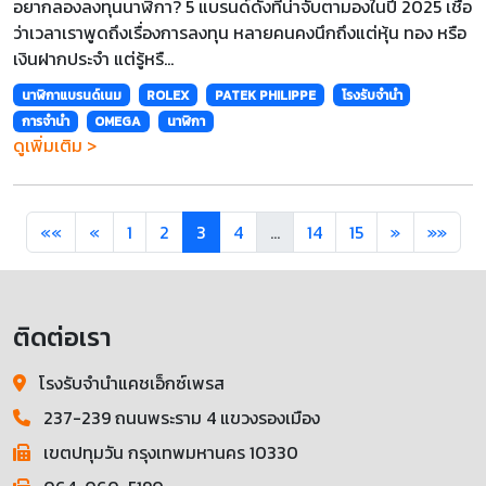
อยากลองลงทุนนาฬิกา? 5 แบรนด์ดังที่น่าจับตามองในปี 2025 เชื่อ
ว่าเวลาเราพูดถึงเรื่องการลงทุน หลายคนคงนึกถึงแต่หุ้น ทอง หรือ
เงินฝากประจำ แต่รู้หรื...
นาฬิกาแบรนด์เนม
ROLEX
PATEK PHILIPPE
โรงรับจำนำ
การจำนำ
OMEGA
นาฬิกา
ดูเพิ่มเติม >
««
«
1
2
3
4
...
14
15
»
»»
ติดต่อเรา
โรงรับจำนำแคชเอ็กซ์เพรส
237-239 ถนนพระราม 4 แขวงรองเมือง
เขตปทุมวัน กรุงเทพมหานคร 10330