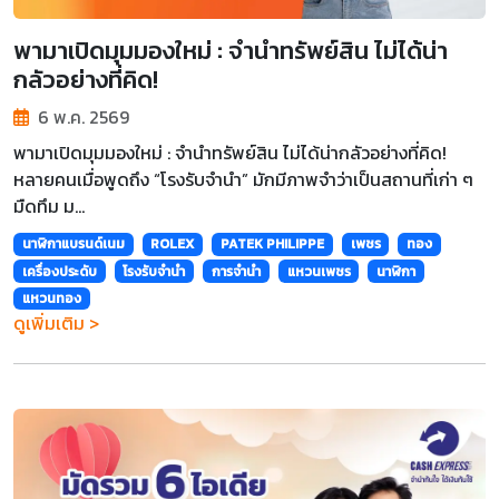
พามาเปิดมุมมองใหม่ : จำนำทรัพย์สิน ไม่ได้น่า
กลัวอย่างที่คิด!
6 พ.ค. 2569
พามาเปิดมุมมองใหม่ : จำนำทรัพย์สิน ไม่ได้น่ากลัวอย่างที่คิด!
หลายคนเมื่อพูดถึง “โรงรับจำนำ” มักมีภาพจำว่าเป็นสถานที่เก่า ๆ
มืดทึม ม...
นาฬิกาแบรนด์เนม
ROLEX
PATEK PHILIPPE
เพชร
ทอง
เครื่องประดับ
โรงรับจำนำ
การจำนำ
แหวนเพชร
นาฬิกา
แหวนทอง
ดูเพิ่มเติม >