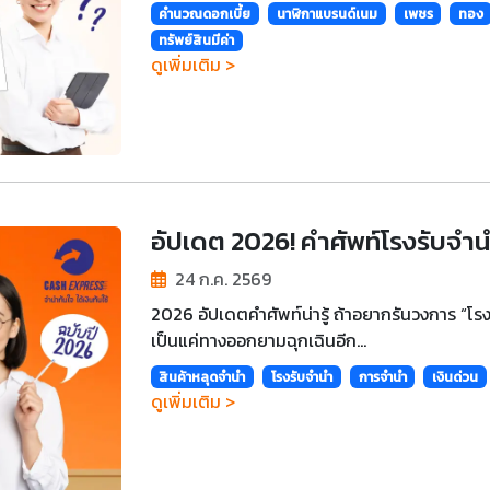
คำนวณดอกเบี้ย
นาฬิกาแบรนด์เนม
เพชร
ทอง
ทรัพย์สินมีค่า
ดูเพิ่มเติม >
อัปเดต 2026! คำศัพท์โรงรับจำนำที
24 ก.ค. 2569
2026 อัปเดตคำศัพท์น่ารู้ ถ้าอยากรันวงการ “โร
เป็นแค่ทางออกยามฉุกเฉินอีก...
สินค้าหลุดจำนำ
โรงรับจำนำ
การจำนำ
เงินด่วน
ดูเพิ่มเติม >