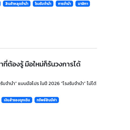
สินค้าหลุดจำนำ
โรงรับจำนำ
การจำนำ
นาฬิกา
่ต้องรู้ มือใหม่ก็รันวงการได้
งรับจำนำ” แบบมือโปร ในปี 2026 “โรงรับจำนำ” ไม่ได้
เงินสำรองฉุกเฉิน
ทรัพย์สินมีค่า