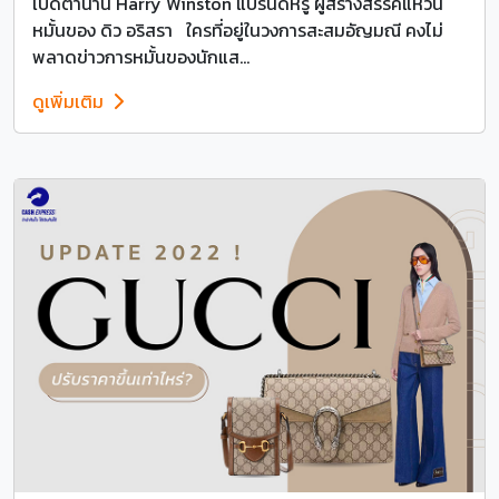
เปิดตำนาน Harry Winston แบรนด์หรู ผู้สร้างสรรค์แหวน
หมั้นของ ดิว อริสรา ใครที่อยู่ในวงการสะสมอัญมณี คงไม่
พลาดข่าวการหมั้นของนักแส...
ดูเพิ่มเติม