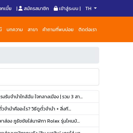
เบี้ย
|
สมัครสมาชิก
เข้าสู่ระบบ |
TH
์
บทความ
สาขา
คำถามที่พบบ่อย
ติดต่อเรา
โรงรับจำนำใกล้ฉัน ใจกลางเมือง | รวม 3 สา...
ตั๋วจำนำคืออะไร? วิธีดูตั๋วจำนำ + สิ่งที...
พาส่อง ภูธัชชัยใส่นาฬิกา Rolex รุ่นไหนบ้...
พาส่องนาฬิกาคนดัง “วิน เมธวิน” เคยใส่ บา...