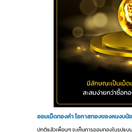
ออมเม็ดทองคำ โอกาสทองของคนงบน้
ปกติแล้วเพื่อนๆ จะเห็นการออมทองในรูปแบบ