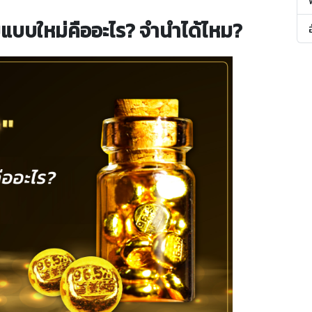
แบบใหม่คืออะไร? จำนำได้ไหม?