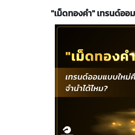
"เม็ดทองคำ" เทรนด์ออม