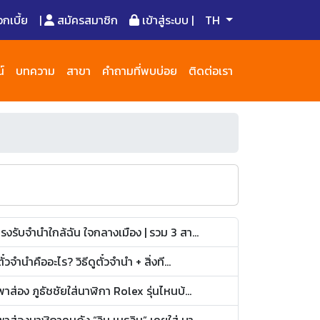
เบี้ย
|
สมัครสมาชิก
เข้าสู่ระบบ |
TH
์
บทความ
สาขา
คำถามที่พบบ่อย
ติดต่อเรา
โรงรับจำนำใกล้ฉัน ใจกลางเมือง | รวม 3 สา...
ตั๋วจำนำคืออะไร? วิธีดูตั๋วจำนำ + สิ่งที...
พาส่อง ภูธัชชัยใส่นาฬิกา Rolex รุ่นไหนบ้...
พาส่องนาฬิกาคนดัง “วิน เมธวิน” เคยใส่ บา...