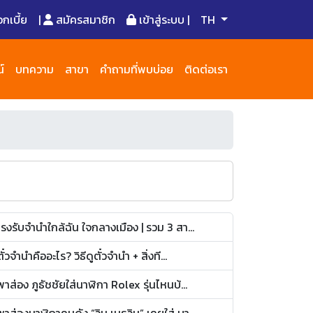
เบี้ย
|
สมัครสมาชิก
เข้าสู่ระบบ |
TH
์
บทความ
สาขา
คำถามที่พบบ่อย
ติดต่อเรา
โรงรับจำนำใกล้ฉัน ใจกลางเมือง | รวม 3 สา...
ตั๋วจำนำคืออะไร? วิธีดูตั๋วจำนำ + สิ่งที...
พาส่อง ภูธัชชัยใส่นาฬิกา Rolex รุ่นไหนบ้...
พาส่องนาฬิกาคนดัง “วิน เมธวิน” เคยใส่ บา...