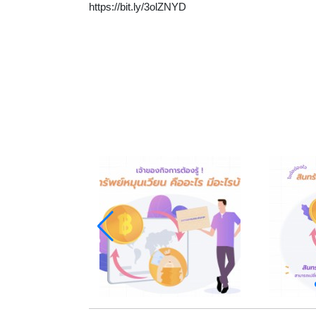
https://bit.ly/3olZNYD