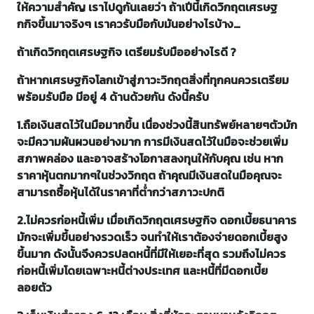
ให้ความสำคัญ เราไปดูกันเลยว่า ถ้าเปีนี้เกิดวิกฤตเศรษฐ
กกิจขึ้นมาจริงๆ เราควรับมือกับมันอย่างไรบ้าง…
ถ้าเกิดวิกฤตเศรษฐกิจ เตรียมรับมืออย่างไรดี ?
ถ้าหากเศรษฐกิจโลกเข้าสู่ภาวะวิกฤตสิ่งที่ทุกคนควรเตรียม
พร้อมรับมือ มีอยู่ 4 ด้านด้วยกัน ดังนี้ครับ
1.ถือเงินสดไว้ในมือมากขึ้น เนื่องช่วงนี้สินทรัพย์หลายๆตัวมัก
จะมีความผันผวนอย่างมาก การมีเงินสดไว้ในมือจะช่วยเพิ่ม
สภาพคล่อง และอาจสร้างโอกาสลงทุนให้กับคุณ เช่น หาก
ราคาหุ้นตกมากๆในช่วงวิกฤต ถ้าคุณมีเงินสดในมือคุณจะ
สามารถซื้อหุ้นได้ในราคาที่ต่ำกว่าสภาวะปกติ
2.ไม่ควรก่อหนี้เพิ่ม เมื่อเกิดวิกฤตเศรษฐกิจ ดอกเบี้ยธนาคาร
มักจะเพิ่มขึ้นอย่างรวดเร็ว จนทำให้เราต้องจ่ายดอกเบี้ยสูง
ขึ้นมาก ดังนั้นจึงควรปลดหนี้ที่มีให้เยอะที่สุด รวมถึงไม่ควร
ก่อหนี้เพิ่มโดยเฉพาะหนี้ต่างประเทศ และหนี้ที่มีดอกเบี้ย
ลอยตัว