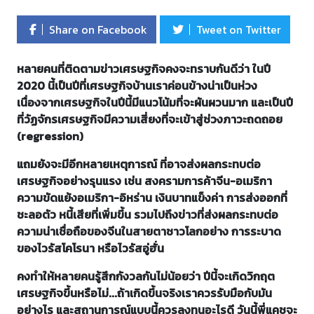
Share on Facebook
Tweet on Twitter
หลายคนที่ติดตามข่าวเศรษฐกิจคงจะทราบกันดีว่า ในปี
2020 นี้เป็นปีที่เศรษฐกิจบ้านเราค่อนข้างน่าเป็นห่วง
เนื่องจากเศรษฐกิจในปีนี้มีแนวโน้มที่จะผันผวนมาก และเป็นปี
ที่วัฏจักรเศรษฐกิจมีความเสี่ยงที่จะเข้าสู่ช่วงภาวะถดถอย
(regression)
แถมยังจะมีอีกหลายเหตุการณ์ ที่อาจส่งผลกระทบต่อ
เศรษฐกิจอย่างรุนแรง เช่น สงครามการค้าจีน-อเมริกา
ความขัดแย้งอเมริกา-อิหร่าน เงินบาทแข็งค่า การส่งออกที่
ชะลอตัว หนี้เสียที่เพิ่มขึ้น รวมไปถึงข่าวที่ส่งผลกระทบต่อ
ความน่าเชื่อถือของจีนในสายตาชาวโลกอย่าง การระบาด
ของไวรัสโคโรนา หรือไวรัสอู่ฮั่น
คงทำให้หลายคนรู้สึกกังวลกันไม่น้อยว่า ปีนี้จะเกิดวิกฤต
เศรษฐกิจขึ้นหรือไม่...ถ้าเกิดขึ้นจริงเราควรรับมือกับมัน
อย่างไร และสถานการณ์แบบนี้ควรลงทุนอะไรดี วันนี้พี่แคชจะ