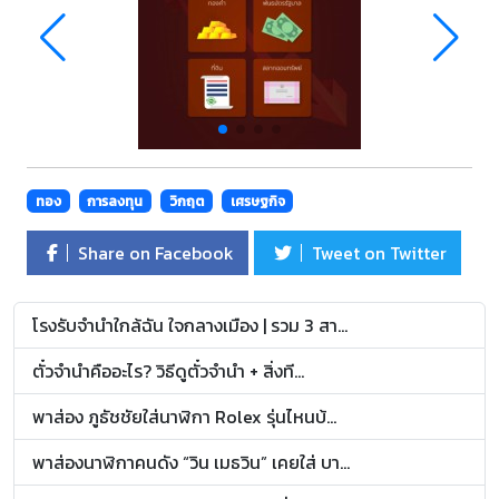
ทอง
การลงทุน
วิกฤต
เศรษฐกิจ
Share on Facebook
Tweet on Twitter
โรงรับจำนำใกล้ฉัน ใจกลางเมือง | รวม 3 สา...
ตั๋วจำนำคืออะไร? วิธีดูตั๋วจำนำ + สิ่งที...
พาส่อง ภูธัชชัยใส่นาฬิกา Rolex รุ่นไหนบ้...
พาส่องนาฬิกาคนดัง “วิน เมธวิน” เคยใส่ บา...