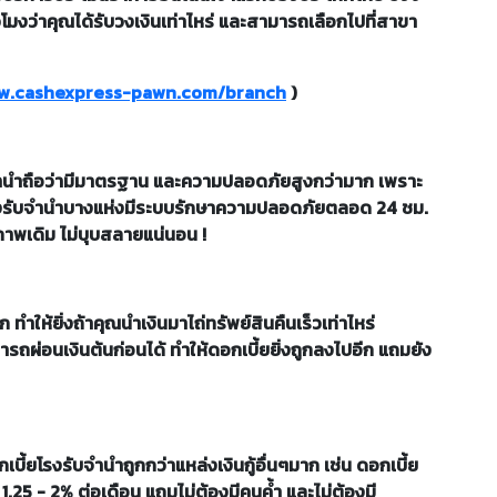
โมงว่าคุณได้รับวงเงินเท่าไหร่ และสามารถเลือกไปที่สาขา
ww.cashexpress-pawn.com/branch
)
บจำนำถือว่ามีมาตรฐาน และความปลอดภัยสูงกว่ามาก เพราะ
งโรงรับจำนำบางแห่งมีระบบรักษาความปลอดภัยตลอด 24 ชม.
สภาพเดิม ไม่บุบสลายแน่นอน !
ให้ยิ่งถ้าคุณนำเงินมาไถ่ทรัพย์สินคืนเร็วเท่าไหร่
รถผ่อนเงินต้นก่อนได้ ทำให้ดอกเบี้ยยิ่งถูกลงไปอีก แถมยัง
กเบี้ยโรงรับจำนำถูกกว่าแหล่งเงินกู้อื่นๆมาก เช่น ดอกเบี้ย
.25 - 2% ต่อเดือน แถมไม่ต้องมีคนค้ำ และไม่ต้องมี