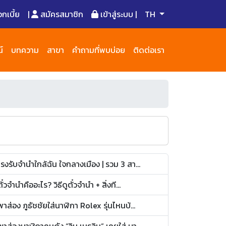
เบี้ย
|
สมัครสมาชิก
เข้าสู่ระบบ |
TH
์
บทความ
สาขา
คำถามที่พบบ่อย
ติดต่อเรา
โรงรับจำนำใกล้ฉัน ใจกลางเมือง | รวม 3 สา...
ตั๋วจำนำคืออะไร? วิธีดูตั๋วจำนำ + สิ่งที...
พาส่อง ภูธัชชัยใส่นาฬิกา Rolex รุ่นไหนบ้...
พาส่องนาฬิกาคนดัง “วิน เมธวิน” เคยใส่ บา...