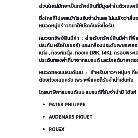
ส่วนใหญ่มักจะเป็นทรัพย์สินที่มีมูลค่าในตัวเองค
ซึ่งใครที่ไม่เคยเข้าโรงรับจำนำเลย ไม่แน่ใจว่าสิ่
หมวดหมู่คร่าวๆมาให้เช็คกันดังนี้ครับ
หมวดทรัพย์สินมีค่า : สำหรับทรัพย์สินมีค่า ที่พ
ประกัน หรือใบเซอร์) และเครื่องประดับเพชรพลอ
แท่ง , ทองกิมตุ้ง, ทองเค (18K, 14K), กรอบพระ
ประดับทองคำที่มาจากแบรนด์ และโกลด์มาสเตอร์ก
หมวดของแบรนด์เนม : สำหรับสาวๆ หนุ่มๆ ที่ช
ต้องห่วงเลยครับ เพราะพี่แคชก็รับจำนำเช่นกัน
โดยนาฬิกาแบรนด์เนม แบรนด์ที่รับจำนำมี ได้แก่
PATEK PHILIPPE
AUDEMARS PIGUET
ROLEX