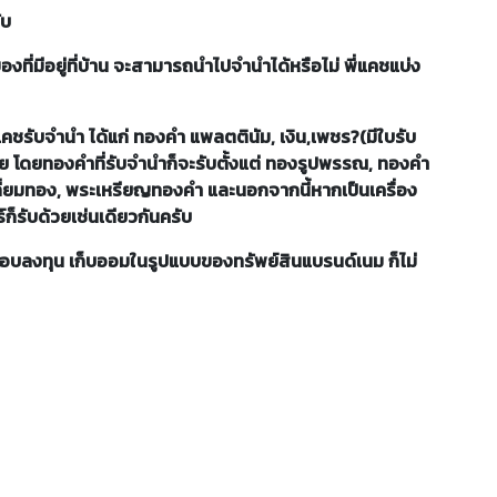
รับ
งของที่มีอยู่ที่บ้าน จะสามารถนำไปจำนำได้หรือไม่ พี่แคชแบ่ง
ี่แคชรับจำนำ ได้แก่ ทองคำ แพลตตินัม, เงิน,เพชร?(มีใบรับ
ย โดยทองคำที่รับจำนำก็จะรับตั้งแต่ ทองรูปพรรณ, ทองคำ
เลี่ยมทอง, พระเหรียญทองคำ และนอกจากนี้หากเป็นเครื่อง
็รับด้วยเช่นเดียวกันครับ
อบลงทุน เก็บออมในรูปแบบของทรัพย์สินแบรนด์เนม ก็ไม่