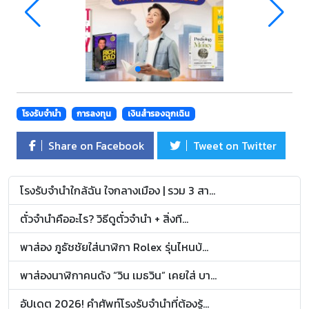
โรงรับจำนำ
การลงทุน
เงินสำรองฉุกเฉิน
Share on Facebook
Tweet on Twitter
โรงรับจำนำใกล้ฉัน ใจกลางเมือง | รวม 3 สา...
ตั๋วจำนำคืออะไร? วิธีดูตั๋วจำนำ + สิ่งที...
พาส่อง ภูธัชชัยใส่นาฬิกา Rolex รุ่นไหนบ้...
พาส่องนาฬิกาคนดัง “วิน เมธวิน” เคยใส่ บา...
อัปเดต 2026! คำศัพท์โรงรับจำนำที่ต้องรู้...