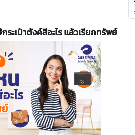
กระเป๋าตังค์สีอะไร แล้วเรียกทรัพย์