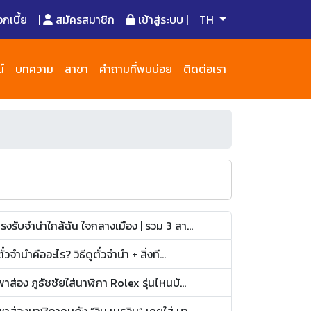
เบี้ย
|
สมัครสมาชิก
เข้าสู่ระบบ |
TH
์
บทความ
สาขา
คำถามที่พบบ่อย
ติดต่อเรา
โรงรับจำนำใกล้ฉัน ใจกลางเมือง | รวม 3 สา...
ตั๋วจำนำคืออะไร? วิธีดูตั๋วจำนำ + สิ่งที...
พาส่อง ภูธัชชัยใส่นาฬิกา Rolex รุ่นไหนบ้...
พาส่องนาฬิกาคนดัง “วิน เมธวิน” เคยใส่ บา...