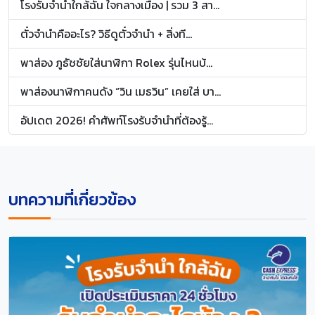
โรงรับจำนำใกล้ฉัน ใจกลางเมือง | รวม 3 สา...
ตั๋วจำนำคืออะไร? วิธีดูตั๋วจำนำ + สิ่งที...
พาส่อง ภูธัชชัยใส่นาฬิกา Rolex รุ่นไหนบ้...
พาส่องนาฬิกาคนดัง “วิน เมธวิน” เคยใส่ บา...
อัปเดต 2026! คำศัพท์โรงรับจำนำที่ต้องรู้...
บทความที่เกี่ยวข้อง