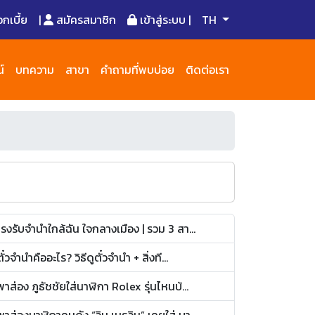
เบี้ย
|
สมัครสมาชิก
เข้าสู่ระบบ |
TH
์
บทความ
สาขา
คำถามที่พบบ่อย
ติดต่อเรา
โรงรับจำนำใกล้ฉัน ใจกลางเมือง | รวม 3 สา...
ตั๋วจำนำคืออะไร? วิธีดูตั๋วจำนำ + สิ่งที...
พาส่อง ภูธัชชัยใส่นาฬิกา Rolex รุ่นไหนบ้...
พาส่องนาฬิกาคนดัง “วิน เมธวิน” เคยใส่ บา...