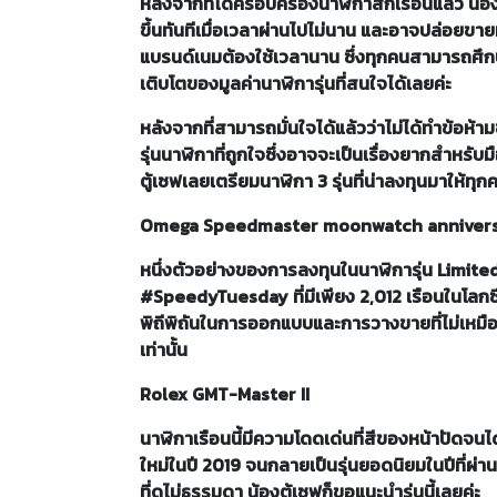
หลังจากที่ได้ครอบครองนาฬิกาสักเรือนแล้ว น้อ
ขึ้นทันทีเมื่อเวลาผ่านไปไม่นาน และอาจปล่อยขาย
แบรนด์เนมต้องใช้เวลานาน ซึ่งทุกคนสามารถศึ
เติบโตของมูลค่านาฬิการุ่นที่สนใจได้เลยค่ะ
หลังจากที่สามารถมั่นใจได้แล้วว่าไม่ได้ทำข้อห้ามข
รุ่นนาฬิกาที่ถูกใจซึ่งอาจจะเป็นเรื่องยากสำหรับม
ตู้เซฟเลยเตรียมนาฬิกา 3 รุ่นที่น่าลงทุนมาให้ทุก
Omega Speedmaster moonwatch anniversa
หนึ่งตัวอย่างของการลงทุนในนาฬิการุ่น Limite
#SpeedyTuesday ที่มีเพียง 2,012 เรือนในโลกซึ
พิถีพิถันในการออกแบบและการวางขายที่ไม่เหมื
เท่านั้น
Rolex GMT-Master II
นาฬิกาเรือนนี้มีความโดดเด่นที่สีของหน้าปัดจนได้
ใหม่ในปี 2019 จนกลายเป็นรุ่นยอดนิยมในปีที่ผ่า
ที่ดูไม่ธรรมดา น้องตู้เซฟก็ขอแนะนำรุ่นนี้เลยค่ะ