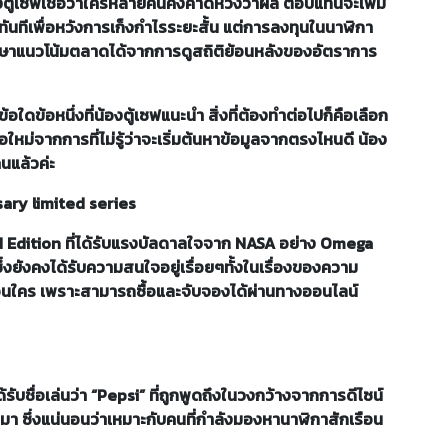
งตู้เซฟเชื่อว่าใครหลายคนคงคาดหวังว่าผล ตอบแทนจะเพิ่ม
ทันทีเพื่อหวังการเก็งกำไรระยะสั้น แต่การลงทุนในนาฬิกา
กษาแนวโน้มตลาดได้จากการดูสถิติย้อนหลังของอัตราการ
้อใดข้อหนึ่งที่น้องตู้เซฟแนะนำ สิ่งที่ต้องทำต่อไปก็คือเลือก
ือใหม่จากการที่ไม่รู้ว่าจะเริ่มต้นหาข้อมูลจากตรงไหนดี น้อง
คนแล้วค่ะ
ry limited series
d Edition ที่ได้รับแรงบัลดาลใจจาก NASA อย่าง Omega
่งยังคงได้รับความสนใจอยู่เรื่อยๆทั้งในเรื่องของความ
อนใคร เพราะสามารถซื้อและจับจองได้ผ่านทางออนไลน์
รับชื่อเล่นว่า “Pepsi” ที่ถูกพูดถึงในวงกว้างจากการดีไซน์
นมา ซึ่งแน่นอนว่าเหมาะกับคนที่กำลังมองหานาฬิกาสักเรือน