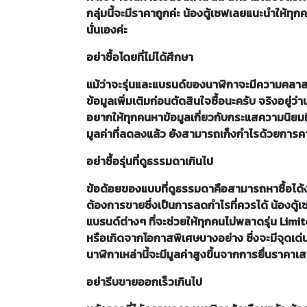
กลุ่มนี้จะมีราคาถูกค่ะ น้องตู้เซฟเลยแนะนำให้
นั่นเองค่ะ
อย่าซื้อโดยที่ไม่ได้ศึกษา
แม้ว่าจะรุ่นและแบรนด์ของนาฬิกาจะมีความคลาสส
ข้อมูลเพิ่มเติมก่อนตัดสินใจซื้อนะครับ จริงอยู่ว่า
อยากให้ทุกคนหาข้อมูลเกี่ยวกับกระแสความนิยม
มูลค่าที่ลดลงแล้ว ยังสามารถเก็งกำไรด้วยการค
อย่าซื้อรุ่นที่ดูธรรมดาเกินไป
ข้อด้อยของแบบที่ดูธรรมดาคือสามารถหาซื้อได้ง
ต้องการขายซึ่งเป็นการลดกำไรที่ควรได้ น้อง
แบรนด์ต่างๆ ที่จะช่วยให้ทุกคนไม่พลาดรุ่น Limi
หรือเกิดจากโอกาสพิเศษบางอย่าง ซึ่งจะมีจุดเด่น
นาฬิกาเหล่านี้จะมีมูลค่าสูงขึ้นจากการยื่นราค
อย่ารีบขายออกเร็วเกินไป