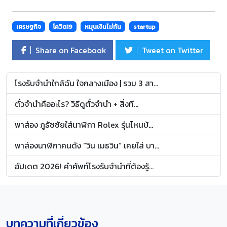
เศรษฐกิจ
โควิด19
หมุนเงินไม่ทัน
startup
Share on Facebook
Tweet on Twitter
โรงรับจำนำใกล้ฉัน ใจกลางเมือง | รวม 3 สา...
ตั๋วจำนำคืออะไร? วิธีดูตั๋วจำนำ + สิ่งที...
พาส่อง ภูธัชชัยใส่นาฬิกา Rolex รุ่นไหนบ้...
พาส่องนาฬิกาคนดัง “วิน เมธวิน” เคยใส่ บา...
อัปเดต 2026! คำศัพท์โรงรับจำนำที่ต้องรู้...
บทความที่เกี่ยวข้อง