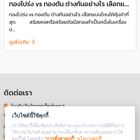
ทองโปร่ง vs ทองตัน ต่างกันอย่างไร เลือกแ...
ทองโปร่ง vs ทองตัน ต่างกันอย่างไร เลือกแบบไหนให้คุ้มค่าที่
สุด สร้อยคอหรือสร้อยข้อมือทองคำเป็นหนึ่งในเครื่อง
ป...
ดูเพิ่มเติม
ติดต่อเรา
โรงรับจำนำแคชเอ็กซ์เพรส
237-239 ถนนพระราม 4 แขวงรองเมือง
เว็บไซต์นี้ใช้คุกกี้
เขตปทุมวัน กรุงเทพมหานคร 10330
เราใช้คุกกี้เพื่อเพิ่มประสิทธิภาพ และประสบการณ์ที่ดีในการ
ใช้งานเว็บไซต์ คุณสามารถเลือกตั้งค่าความยินยอมการใช้
064-060-5190
คุกกี้ได้ โดยคลิก
"การตั้งค่าคุกกี้"
นโยบายคุกกี้