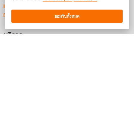
02-215-0752
contact@cashexpress-pawn.com
ยอมรับทั้งหมด
บริการ
การรับจำนำ
ประเมินราคาออนไลน์
เวลาทำการ
เปิดบริการทุกวัน
8.00 - 18.00
ติดตามเราได้ที่
064-060-5190