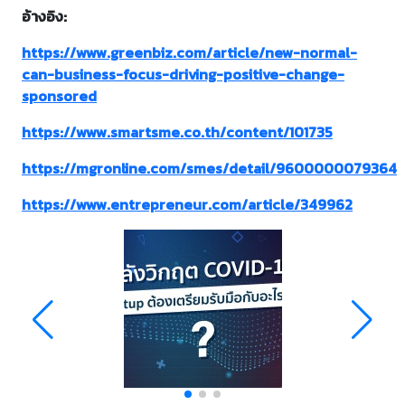
อ้างอิง:
https://www.greenbiz.com/article/new-normal-
can-business-focus-driving-positive-change-
sponsored
https://www.smartsme.co.th/content/101735
https://mgronline.com/smes/detail/9600000079364
https://www.entrepreneur.com/article/349962