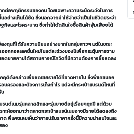
ย่างมากต่อพฤติกรรมของคน โดยเฉพาะความระมัดระวังในการ
ึ้นอย่างเห็นได้ชัด ซึ่งนอกจากค่าใช้จ่ายจำเป็นในชีวิตประจำ
ฐกิจและโรคระบาด ซึ่งทำให้ตัดสินใจซื้อสินค้าฟุ่มเฟือยได้
พย์ลงทุนที่ได้รับความนิยมอย่างมากในกลุ่มสาวๆ แต่ในขณะ
การออกคอลเลคชั่นใหม่ในแต่ละช่วงของปีเพื่อกระตุ้นการขาย
กษายอดขายภายใต้สถานการณ์โควิดที่มีความต้องการซื้อลดลง
กฤติดังกล่าวเพื่อชดเชยรายได้ที่ขาดหายไป ซึ่งพี่แคชบอก
ครอบครองและต้องการเก็งกำไร แต่จะมีกระเป๋าแบรนด์ไหนที่
ับ
นด์เนมรุ่นคลาสสิกและรุ่นขายดีอยู่เรื่อยๆทุกปี แต่ด้วย
วิเคราะห์ออกมาว่าตลาดกระเป๋าแบรน์เนมอาจมีรายได้ลดลงถึง
ด พี่แคชเลยเห็นว่าการปรับราคาครั้งนี้มีความน่าสนใจและ
อสอง