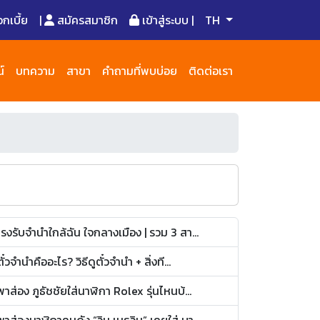
เบี้ย
|
สมัครสมาชิก
เข้าสู่ระบบ |
TH
์
บทความ
สาขา
คำถามที่พบบ่อย
ติดต่อเรา
โรงรับจำนำใกล้ฉัน ใจกลางเมือง | รวม 3 สา...
ตั๋วจำนำคืออะไร? วิธีดูตั๋วจำนำ + สิ่งที...
พาส่อง ภูธัชชัยใส่นาฬิกา Rolex รุ่นไหนบ้...
พาส่องนาฬิกาคนดัง “วิน เมธวิน” เคยใส่ บา...