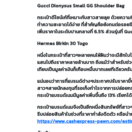
Gucci Dionysus Small GG Shoulder Bag
กระเป๋าดีไซน์เก๋ที่เหมาะกับสาวสายลุย ด้วยคว
ทำความสะอาดได้ง่าย ที่สำคัญคือยังทนต่อรอยขีดข่ว
เพิ่มราคาในระดับปานกลางที่ 6.5% ส่วนรุ่นที่ Gucc
Hermes Birkin 30 Togo
หนึ่งในกระเป๋าที่สาวๆหลายคนใฝ่ฝันว่าจะมีสักใบ
แสนไปถึงราคาหลายล้านบาท ถึงแม้ว่าสำหรับช่วงว
เทียบเป็นมูลค่าเงินก็เกือบหมื่นบาทเลยทีเดียวครั
แน่นอนว่าการที่แบรนด์ต่างๆประกาศปรับราคาขึ้นไม
สาวๆสายนักลงทุนที่รอเก็งกำไรจากการปล่อยกระ
กระเป๋าแบรนด์เนมมีมูลค่าเพิ่มขึ้นถึง 13% เรียก
กระเป๋าแบรนด์เนมจึงเป็นอีกหนึ่งสินทรัพย์ที่สา
รีบปล่อยสินค้าในช่วงที่ราคากำลังดีดตัว หรือนำก
https://www.cashexpress-pawn.com/esti