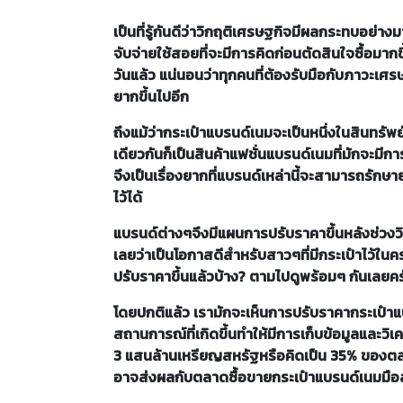
เป็นที่รู้กันดีว่าวิกฤติเศรษฐกิจมีผลกระทบอ
จับจ่ายใช้สอยที่จะมีการคิดก่อนตัดสินใจซื้อมากข
วันแล้ว แน่นอนว่าทุกคนที่ต้องรับมือกับภาวะเศรษ
ยากขึ้นไปอีก
ถึงแม้ว่ากระเป๋าแบรนด์เนมจะเป็นหนึ่งในสินทรั
เดียวกันก็เป็นสินค้าแฟชั่นแบรนด์เนมที่มักจะมี
จึงเป็นเรื่องยากที่แบรนด์เหล่านี้จะสามารถรั
ไว้ได้
แบรนด์ต่างๆจึงมีแผนการปรับราคาขึ้นหลังช่วงวิ
เลยว่าเป็นโอกาสดีสำหรับสาวๆที่มีกระเป๋าไว้ใน
ปรับราคาขึ้นแล้วบ้าง? ตามไปดูพร้อมๆ กันเลยคร
โดยปกติแล้ว เรามักจะเห็นการปรับราคากระเป๋าแบร
สถานการณ์ที่เกิดขึ้นทำให้มีการเก็บข้อมูลและ
3 แสนล้านเหรียญสหรัฐหรือคิดเป็น 35% ของตลา
อาจส่งผลกับตลาดซื้อขายกระเป๋าแบรนด์เนมมื