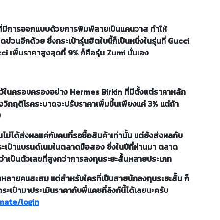
ามที่มีการออกแบบด้วยการพิมพ์ลายเป็นแคนวาส ทำให้
นอีกด้วย ซึ่งกระเป๋ารุ่นฮิตใบนี้ก็เป็นหนึ่งในรุ่นที่ Gucci
i เพิ่มราคาสูงสุดที่ 9% ก็คือรุ่น Zumi นั่นเอง
ไว้ในครอบครองอย่าง Hermes Birkin ที่มีตั้งแต่ราคาหลัก
ิกฤติโรคระบาดจะปรับราคาเพิ่มขึ้นเพียงแค่ 3% แต่ถ้า
บ
่ได้ส่งผลแค่กับคนที่รอซื้อสินค้าเท่านั้น แต่ยังส่งผลกับ
เป๋าแบรนด์เนมในตลาดมือสอง ซึ่งในปีที่ผ่านมา ตลาด
ได้ว่าเป็นตัวเลขที่สูงกว่าการลงทุนระยะสั้นหลายประเภท
วๆหลายคนสะสม แต่สำหรับใครที่เป็นสายนักลงทุนระยะสั้น ก็
ระเป๋ามาประเมินราคากับพี่แคชที่ลิงก์นี้ได้เลยนะครับ
mate/login