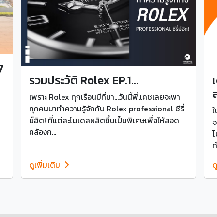
7
เ
รวมประวัติ Rolex EP.1...
ส
เพราะ Rolex ทุกเรือนมีที่มา...วันนี้พี่แคชเลยจะพา
ทุกคนมาทำความรู้จักกับ Rolex professional ซีรี่
ใ
ย์ฮิต! ที่แต่ละโมเดลผลิตขึ้นเป็นพิเศษเพื่อให้สอด
จ
คล้องก...
ไ
ท
ดูเพิ่มเติม
ด