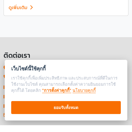
ดูเพิ่มเติม
ติดต่อเรา
โรงรับจำนำแคชเอ็กซ์เพรส
เว็บไซต์นี้ใช้คุกกี้
237-239 ถนนพระราม 4 แขวงรองเมือง
เราใช้คุกกี้เพื่อเพิ่มประสิทธิภาพ และประสบการณ์ที่ดีในการ
ใช้งานเว็บไซต์ คุณสามารถเลือกตั้งค่าความยินยอมการใช้
เขตปทุมวัน กรุงเทพมหานคร 10330
คุกกี้ได้ โดยคลิก
"การตั้งค่าคุกกี้"
นโยบายคุกกี้
064-060-5190
02-215-0752
ยอมรับทั้งหมด
contact@cashexpress-pawn.com