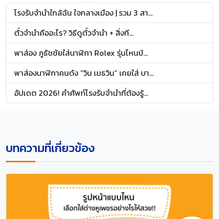
โรงรับจำนำใกล้ฉัน ใจกลางเมือง | รวม 3 สา...
ตั๋วจำนำคืออะไร? วิธีดูตั๋วจำนำ + สิ่งที...
พาส่อง ภูธัชชัยใส่นาฬิกา Rolex รุ่นไหนบ้...
พาส่องนาฬิกาคนดัง “วิน เมธวิน” เคยใส่ บา...
อัปเดต 2026! คำศัพท์โรงรับจำนำที่ต้องรู้...
บทความที่เกี่ยวข้อง