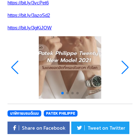
https://bit.ly/3vcPet6
https://bit.ly/3azoSd2
https://bit.ly/3gKiJOW
นาฬิกาแบรนด์เนม
PATEK PHILIPPE
Share on Facebook
Tweet on Twitter